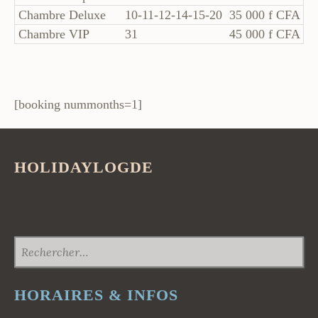
Chambre Deluxe
10-11-12-14-15-20
35 000 f CFA
6
Chambre VIP
31
45 000 f CFA
7
[booking nummonths=1]
HOLIDAYLOGDE
RECHERCHER :
HORAIRES & INFOS