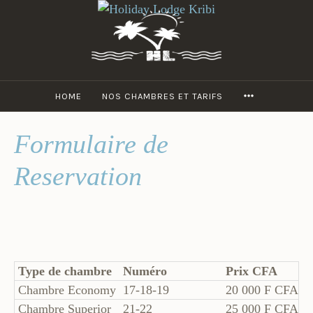
Accéder
au
contenu
principal
MORE
HOME
NOS CHAMBRES ET TARIFS
Formulaire de
Reservation
Type de chambre
Numéro
Prix CFA
P
Chambre Economy
17-18-19
20 000 F CFA
3
Chambre Superior
21-22
25 000 F CFA
4